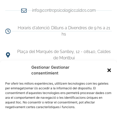
info@centrepsicologiccaldes.com
Horaris d'atenció: Dilluns a Divendres de 9 hs a 21
hs
Plaça del Marquès de Sanlley, 12 - 08140, Caldes
de Montbui
Gestionar Gestionar
consentimient
© 2026 CENTRE PSICOLÓGIC CALDES
Per oferir les millors experiències, utilitzem tecnologies com les galetes
per emmagatzemar i/o accedir a la informació del dispositiu. El
consentiment d'aquestes tecnologies ens permetrà processar dades com
ara el comportament de navegació o les identificacions úniques en
aquest lloc. No consentir o retirar el consentiment, pot afectar
negativament certes característiques i funcions.