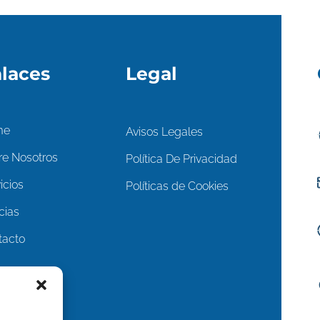
laces
Legal
me
Avisos Legales
re Nosotros
Política De Privacidad
icios
Políticas de Cookies
cias
tacto