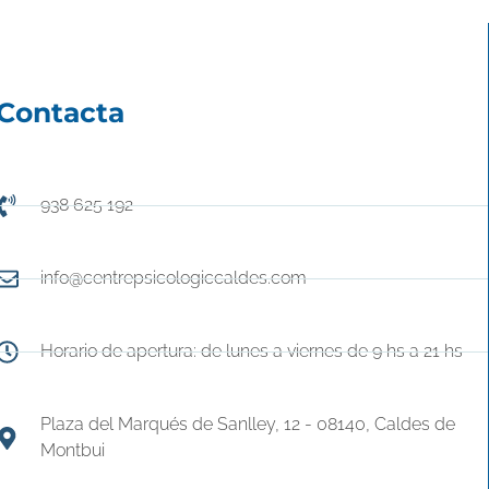
Contacta
938 625 192
info@centrepsicologiccaldes.com
Horario de apertura: de lunes a viernes de 9 hs a 21 hs
Plaza del Marqués de Sanlley, 12 - 08140, Caldes de
Montbui