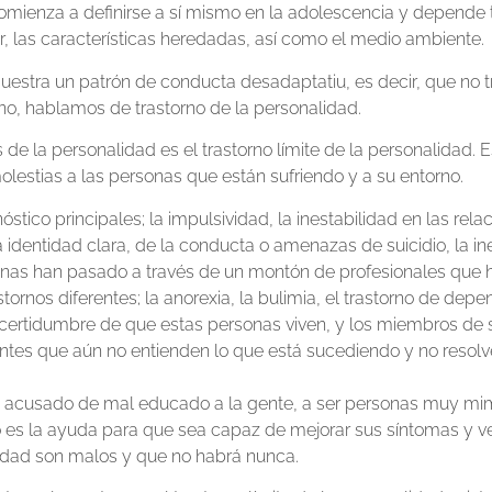
Comienza a definirse a sí mismo en la adolescencia y depende 
, las características heredadas, así como el medio ambiente.
stra un patrón de conducta desadaptatiu, es decir, que no tra
rno, hablamos de trastorno de la personalidad.
 de la personalidad es el trastorno límite de la personalidad. 
lestias a las personas que están sufriendo y a su entorno.
stico principales; la impulsividad, la inestabilidad en las rela
na identidad clara, de la conducta o amenazas de suicidio, la i
nas han pasado a través de un montón de profesionales que 
tornos diferentes; la anorexia, la bulimia, el trastorno de depe
ncertidumbre de que estas personas viven, y los miembros de s
entes que aún no entienden lo que está sucediendo y no resol
acusado de mal educado a la gente, a ser personas muy mim
 es la ayuda para que sea capaz de mejorar sus síntomas y ven
idad son malos y que no habrá nunca.