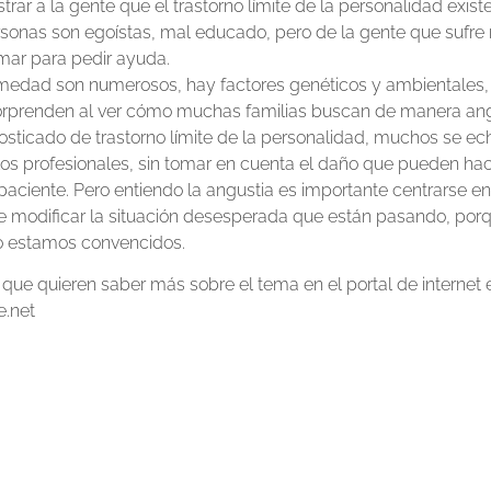
ar a la gente que el trastorno límite de la personalidad exist
rsonas son egoístas, mal educado, pero de la gente que sufr
ar para pedir ayuda.
rmedad son numerosos, hay factores genéticos y ambientales,
orprenden al ver cómo muchas familias buscan de manera angu
osticado de trastorno límite de la personalidad, muchos se ec
os profesionales, sin tomar en cuenta el daño que pueden hac
paciente. Pero entiendo la angustia es importante centrarse en
e modificar la situación desesperada que están pasando, porq
o estamos convencidos.
que quieren saber más sobre el tema en el portal de internet 
e.net