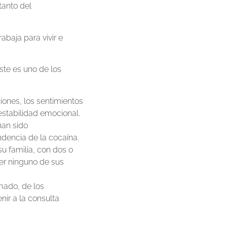
tanto del
baja para vivir e
Este es uno de los
ciones, los sentimientos
nestabilidad emocional.
han sido
ndencia de la cocaína.
u familia, con dos o
ver ninguno de sus
ado, de los
ir a la consulta