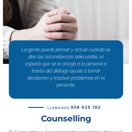
La gente puede pensar y actuar cuando se
dan las circunstancias adecuadas, el
espacio que se le otorga a la persona a
través del diálogo ayuda a tomar
decisiones y resolver problemas en el
presente.
938 625 192
LLÁMENOS:
Counselling