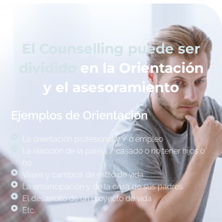
El Counselling puede ser
dividido
en la Orientación
y el asesoramiento
Ejemplos de Orientación
La orientación profesional y / o empleo
La elección de la pareja / casado o no tener hijos o
no
Viajes y cambios de estilo de vida
La emancipación y de la casa de sus padres
El desarrollo de un proyecto de vida
Etc.