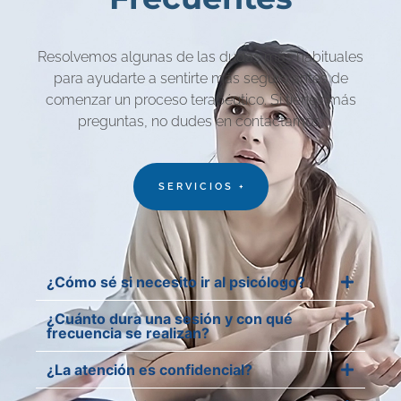
Resolvemos algunas de las dudas más habituales
para ayudarte a sentirte más seguro antes de
comenzar un proceso terapéutico. Si tienes más
preguntas, no dudes en contactarnos.
SERVICIOS +
¿Cómo sé si necesito ir al psicólogo?
¿Cuánto dura una sesión y con qué
frecuencia se realizan?
¿La atención es confidencial?