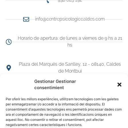
info@centrepsicologiccaldes.com
Horario de apertura: de lunes a viernes de 9 hs a 21
hs
Plaza del Marqués de Sanlley, 12 - 08140, Caldes
de Montbui
Gestionar Gestionar
consentimient
© 2026 CENTRE PSICOLÓGIC CALDES
Per oferir les millors experiències, utilitzem tecnologies com les galetes
per emmagatzemar i/o accedir a la informació del dispositiu. El
consentiment d'aquestes tecnologies ens permetrà processar dades com
ara el comportament de navegació o les identificacions úniques en
aquest lloc. No consentir o retirar el consentiment, pot afectar
negativament certes característiques i funcions.