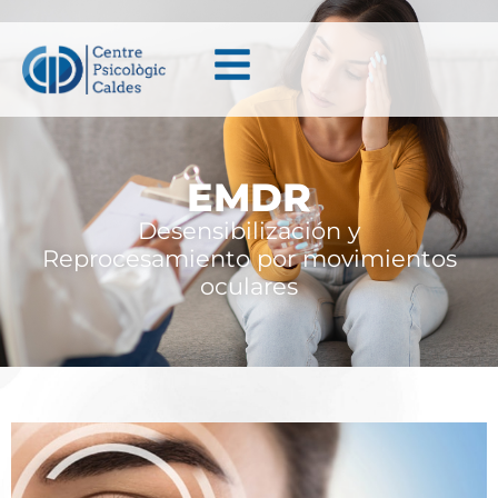
EMDR
Desensibilización y
Reprocesamiento por movimientos
oculares