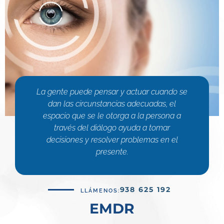
La gente puede pensar y actuar cuando se
dan las circunstancias adecuadas, el
espacio que se le otorga a la persona a
través del diálogo ayuda a tomar
decisiones y resolver problemas en el
presente.
938 625 192
LLÁMENOS:
EMDR